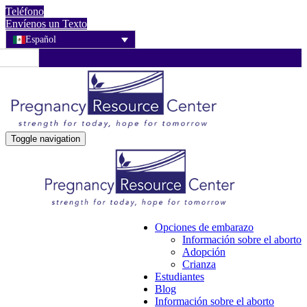
Teléfono
Envíenos un Texto
Español
Toggle navigation
Opciones de embarazo
Información sobre el aborto
Adopción
Crianza
Estudiantes
Blog
Información sobre el aborto