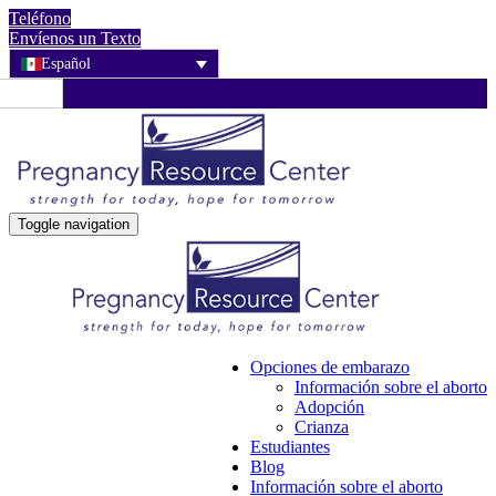
Teléfono
Envíenos un Texto
Español
Toggle navigation
Opciones de embarazo
Información sobre el aborto
Adopción
Crianza
Estudiantes
Blog
Información sobre el aborto