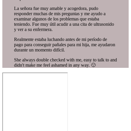
La señora fue muy amable y acogedora, pudo
responder muchas de mis preguntas y me ayudo a
examinar algunos de los problemas que estaba
teniendo. Fue muy útil acudir a una cita de ultrasonido
y ver a su enfermera.
Realmente estaba luchando antes de mi período de
pago para conseguir pañales para mi hija, me ayudaron
durante un momento difícil.
She always double checked with me, easy to talk to and
didn't make me feel ashamed in any way. 🙂