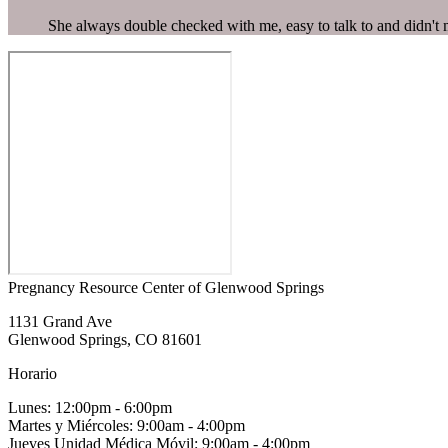
She always double checked with me, easy to talk to and didn't
Pregnancy Resource Center of Glenwood Springs
1131 Grand Ave
Glenwood Springs, CO 81601
Horario
Lunes: 12:00pm - 6:00pm
Martes y Miércoles: 9:00am - 4:00pm
Jueves Unidad Médica Móvil: 9:00am - 4:00pm