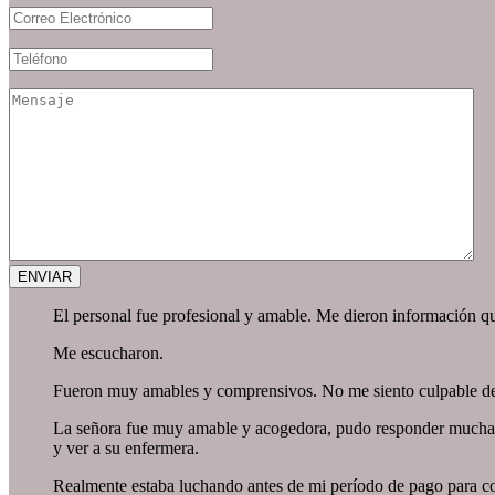
El personal fue profesional y amable. Me dieron información qu
Me escucharon.
Fueron muy amables y comprensivos. No me siento culpable de
La señora fue muy amable y acogedora, pudo responder muchas 
y ver a su enfermera.
Realmente estaba luchando antes de mi período de pago para co